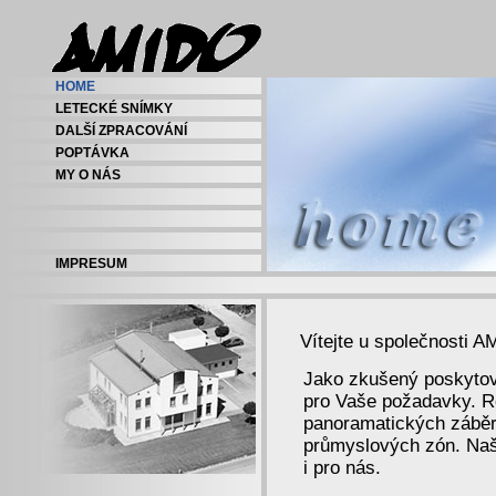
HOME
LETECKÉ SNÍMKY
DALŠÍ ZPRACOVÁNÍ
POPTÁVKA
MY O NÁS
IMPRESUM
Vítejte u společnosti A
Jako zkušený poskytov
pro Vaše požadavky. R
panoramatických záběr
průmyslových zón. Naš
i pro nás.